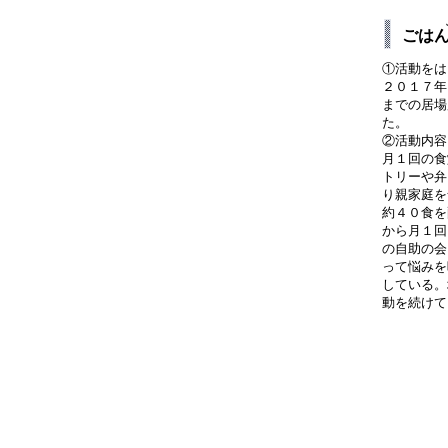
ごは
①活動をは
２０１７年
までの居場
た。
②活動内容
月１回の食
トリーや弁
り親家庭を
約４０食を
から月１回
の自助の会
って悩みを
している。
動を続けて