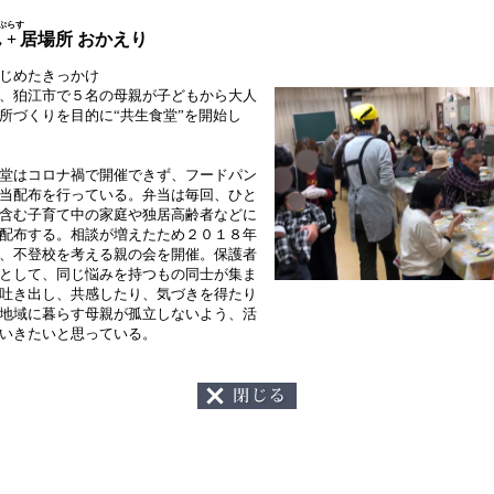
ぷらす
ん
+
居場所 おかえり
じめたきっかけ
、狛江市で５名の母親が子どもから大人
所づくりを目的に“共生食堂”を開始し
堂はコロナ禍で開催できず、フードパン
当配布を行っている。弁当は毎回、ひと
含む子育て中の家庭や独居高齢者などに
配布する。相談が増えたため２０１８年
、不登校を考える親の会を開催。保護者
として、同じ悩みを持つもの同士が集ま
吐き出し、共感したり、気づきを得たり
地域に暮らす母親が孤立しないよう、活
いきたいと思っている。