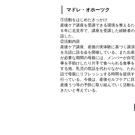
マドレ・オホーツク
①活動をはじめたきっかけ
産後ケア講座を受講できる環境を整えるた
６年に北見市で、講座を受講した経験者の
設した。
②活動内容
産後ケア講座、産後の実体験に基づく講演
を主語に語る会を開催している。また出産
が必要な期間の母親には、メンバーが自宅
事を手助けしたり片手で食べられる食事を
する他、乳児の世話を代わりながら、たわ
話で母親にリフレッシュする時間を提供す
行っている。今後は、産後セルフケアに目
産後うつ等の予防に取り組んでいく活動を
きたいと考えている。