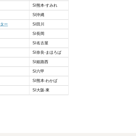
SI熊本‐すみれ
SI沖縄
ンター
SI田川
SI長岡
SI名古屋
SI奈良‐まほろば
SI姫路西
SI六甲
SI熊本‐わかば
SI大阪‐東