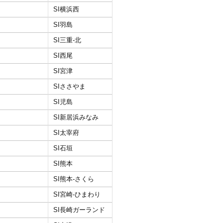
SI横浜西
SI羽島
SI三重‐北
SI西尾
SI宮津
SIささやま
SI児島
SI新居浜みなみ
SI太宰府
SI石垣
SI熊本
SI熊本‐さくら
SI宮崎‐ひまわり
SI長崎ガーランド