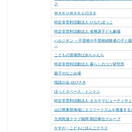
ク
ＷＡＫＵＷＡＫＵのタネ
特定非営利活動法人 ひなたぼっこ
特定非営利活動法人 各務原子ども劇場
ハルジオン ～不登校や不登校経験者の子と
～
こどもの居場所ばあちゃんち
特定非営利活動法人 暮らしのコツ研究所
親子のなごみ場
指談の会 ゆびさき
ほっとスペース・トントン
特定非営利活動法人 オカヤマビューティサ
山口県東部海域にエコツーリズムを推進する
九州民放クラブ福岡 朗読奉仕グループ
かすが・こどもにほんごクラス