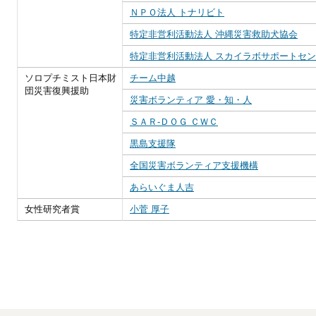
ＮＰＯ法人 トナリビト
特定非営利活動法人 沖縄災害救助犬協会
特定非営利活動法人 スカイラボサポートセ
ソロプチミスト日本財
チーム中越
団災害復興援助
災害ボランティア 愛・知・人
ＳＡＲ‐ＤＯＧ ＣＷＣ
黒島支援隊
全国災害ボランティア支援機構
あらいぐま人吉
女性研究者賞
小菅 厚子