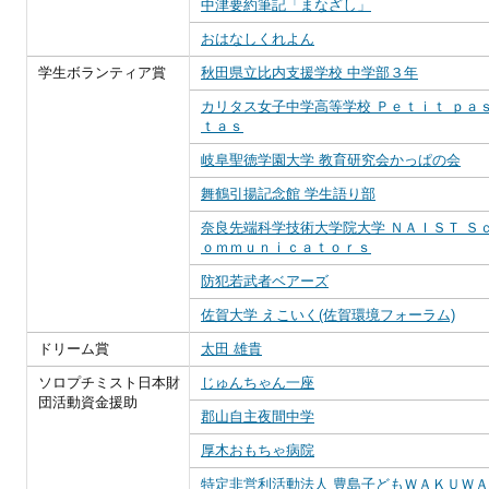
中津要約筆記「まなざし」
おはなしくれよん
学生ボランティア賞
秋田県立比内支援学校 中学部３年
カリタス女子中学高等学校 Ｐｅｔｉｔ ｐａｓ
ｔａｓ
岐阜聖徳学園大学 教育研究会かっぱの会
舞鶴引揚記念館 学生語り部
奈良先端科学技術大学院大学 ＮＡＩＳＴ Ｓ
ｏｍｍｕｎｉｃａｔｏｒｓ
防犯若武者ベアーズ
佐賀大学 えこいく(佐賀環境フォーラム)
ドリーム賞
太田 雄貴
ソロプチミスト日本財
じゅんちゃん一座
団活動資金援助
郡山自主夜間中学
厚木おもちゃ病院
特定非営利活動法人 豊島子どもＷＡＫＵＷ