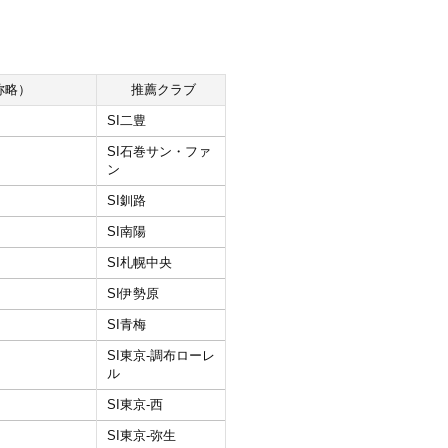
称略）
推薦クラブ
SI二豊
SI石巻サン・ファ
ン
SI釧路
SI南陽
SI札幌中央
SI伊勢原
SI青梅
SI東京‐調布ローレ
ル
SI東京‐西
SI東京‐弥生