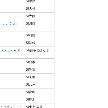
SI中津
SI大村
SI大館
 ｄｅ Ｃａｒｉ
SI川崎
SI羽島
SI舞鶴
ｃｉｅｎｃｅ Ｃ
SI奈良‐まほろば
SI熊本
SI佐賀
SI京都
SI八戸
SI郡山
SI厚木
ＡＫＵネットワー
SI東京‐広尾