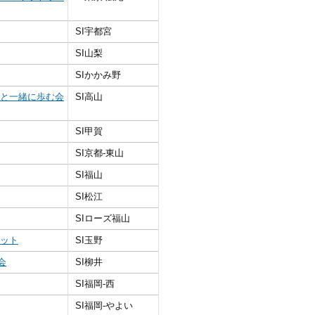
SI宇都宮
SI山梨
SIかかみ野
親と一緒に歩む会
SI高山
SI甲賀
SI京都‐東山
SI福山
SI松江
SIローズ福山
ミット
SI玉野
会
SI柳井
SI福岡‐西
SI福岡‐やよい