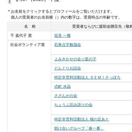
＊お名前をクリックするとプロフィールをご覧いただけます。
個人の受賞者のお名前横（）内の数字は、受賞時点の年齢です。
名 称
受賞者ならびに援助金贈呈先（敬
千 嘉代子 賞
垣見 一雅
社会ボランティア賞
石巻点字勉強会
よみきかせの会☆星の子
どんぐりお話会
特定非営利活動法人 ＳＥＭＩさっぽろ
式町 水晶
さざんかの会
ちょうふ読み語りの会
特定非営利活動法人 猫の足あと
助け合いグループ「春一番」