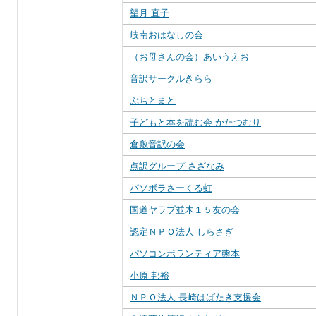
望月 直子
岐南おはなしの会
（お母さんの会）あいうえお
音訳サークルきらら
ぷちとまと
子どもと本を読む会 かたつむり
倉敷音訳の会
点訳グループ さざなみ
パソボラさーくる虹
国道ヤラブ並木１５友の会
認定ＮＰＯ法人 しらさぎ
パソコンボランティア熊本
小原 邦裕
ＮＰＯ法人 長崎はばたき支援会