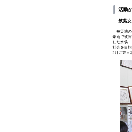
活動
筑紫女
被災地の
豪雨で被害
した水俣・
社会を目指
2月に東日