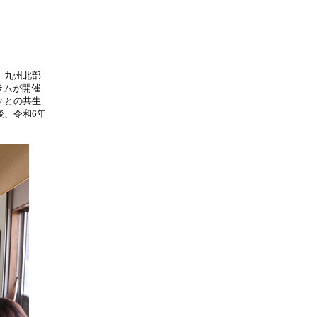
、九州北部
ラムが開催
々との共生
後、令和6年